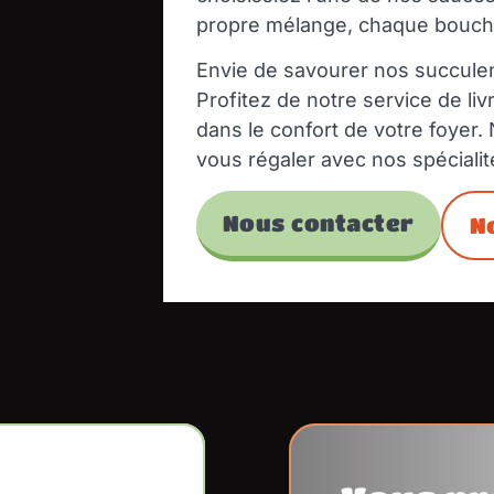
propre mélange, chaque bouché
Envie de savourer nos succule
Profitez de notre service de li
dans le confort de votre foyer.
vous régaler avec nos spécialit
Nous contacter
N