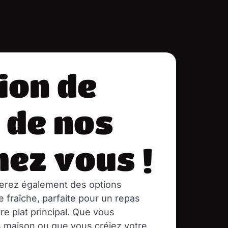
ion de
 de nos
hez vous !
rez également des options
 fraîche, parfaite pour un repas
e plat principal. Que vous
s maison ou que vous créiez votre