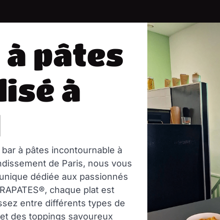
 à pâtes
isé à
l
e bar à pâtes incontournable à
ondissement de Paris, nous vous
 unique dédiée aux passionnés
ARAPATES®, chaque plat est
ssez entre différents types de
 et des toppings savoureux