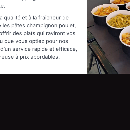
te.
qualité et à la fraîcheur de
 les pâtes champignon poulet,
frir des plats qui raviront vos
ou que vous optiez pour nos
d’un service rapide et efficace,
reuse à prix abordables.