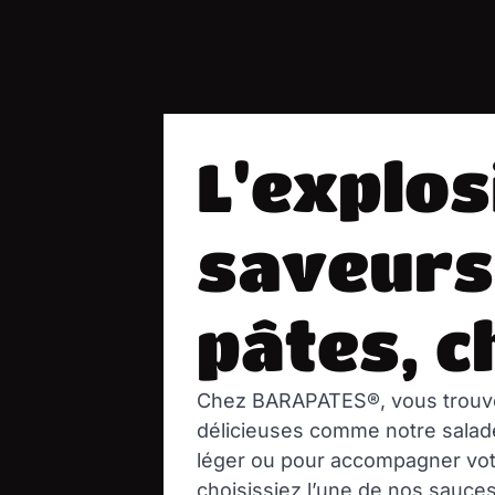
L'explos
saveurs
pâtes, c
Chez BARAPATES®, vous trouve
délicieuses comme notre salade
léger ou pour accompagner votr
choisissiez l’une de nos sauce