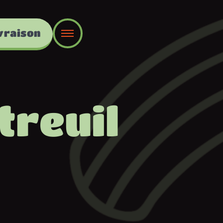
vraison
treuil