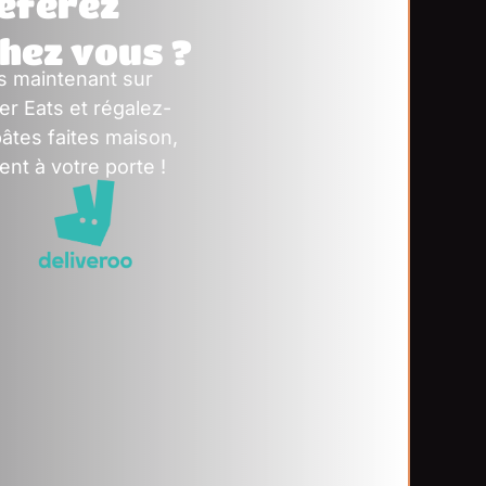
éférez
chez vous ?
 maintenant sur
er Eats et régalez-
âtes faites maison,
ent à votre porte !