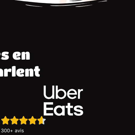
s en
arlent
300+ avis