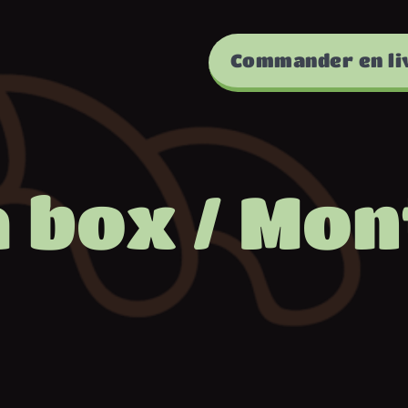
Commander en li
 box / Mon